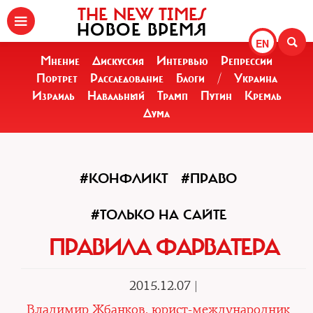
THE NEW TIMES
НОВОЕ ВРЕМЯ
EN
Мнение
Дискуссия
Интервью
Репрессии
Портрет
Расследование
Блоги
/
Украина
Израиль
Навальный
Трамп
Путин
Кремль
Дума
#КОНФЛИКТ
#ПРАВО
#ТОЛЬКО НА САЙТЕ
ПРАВИЛА ФАРВАТЕРА
2015.12.07 |
Владимир Жбанков, юрист-международник