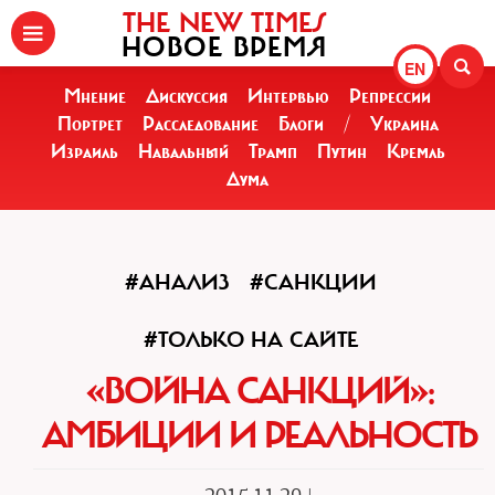
THE NEW TIMES
НОВОЕ ВРЕМЯ
EN
Мнение
Дискуссия
Интервью
Репрессии
Портрет
Расследование
Блоги
/
Украина
Израиль
Навальный
Трамп
Путин
Кремль
Дума
#АНАЛИЗ
#САНКЦИИ
#ТОЛЬКО НА САЙТЕ
«ВОЙНА САНКЦИЙ»:
АМБИЦИИ И РЕАЛЬНОСТЬ