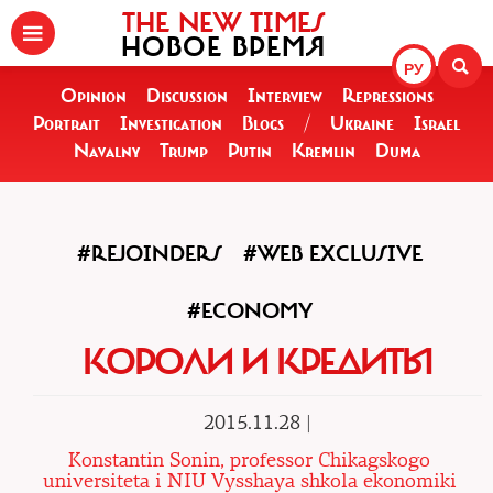
THE NEW TIMES
НОВОЕ ВРЕМЯ
РУ
Opinion
Discussion
Interview
Repressions
Portrait
Investigation
Blogs
/
Ukraine
Israel
Navalny
Trump
Putin
Kremlin
Duma
#REJOINDERS
#WEB EXCLUSIVE
#ECONOMY
КОРОЛИ И КРЕДИТЫ
2015.11.28 |
Konstantin Sonin, professor Chikagskogo
universiteta i NIU Vysshaya shkola ekonomiki