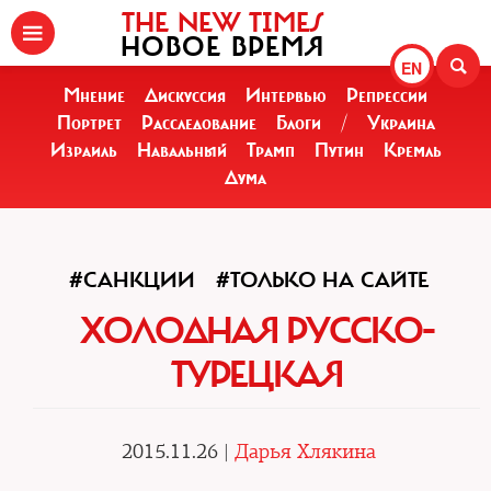
THE NEW TIMES
НОВОЕ ВРЕМЯ
EN
Мнение
Дискуссия
Интервью
Репрессии
Портрет
Расследование
Блоги
/
Украина
Израиль
Навальный
Трамп
Путин
Кремль
Дума
#САНКЦИИ
#ТОЛЬКО НА САЙТЕ
ХОЛОДНАЯ РУССКО-
ТУРЕЦКАЯ
2015.11.26 |
Дарья Хлякина