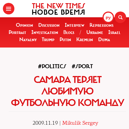
THE NEW TIMES
НОВОЕ ВРЕМЯ
РУ
Opinion
Discussion
Interview
Repressions
Portrait
Investigation
Blogs
/
Ukraine
Israel
Navalny
Trump
Putin
Kremlin
Duma
#POLITICS
#SPORT
САМАРА ТЕРЯЕТ
ЛЮБИМУЮ
ФУТБОЛЬНУЮ КОМАНДУ
2009.11.19 |
Mikulik Sergey