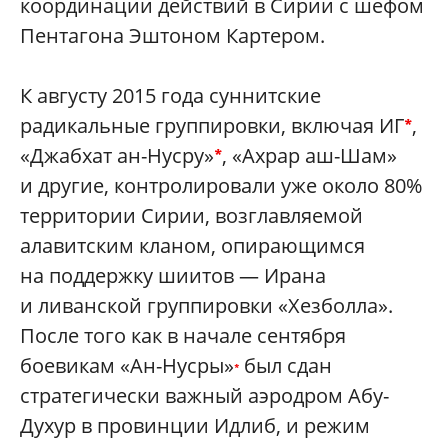
координации действий в Сирии с шефом
Пентагона Эштоном Картером.
К августу 2015 года суннитские
радикальные группировки, включая ИГ
,
*
«Джабхат ан-Нусру»
, «Ахрар аш-Шам»
*
и другие, контролировали уже около 80%
территории Сирии, возглавляемой
алавитским кланом, опирающимся
на поддержку шиитов — Ирана
и ливанской группировки «Хезболла».
После того как в начале сентября
боевикам «Ан-Нусры»
был сдан
*
стратегически важный аэродром Абу-
Духур в провинции Идлиб, и режим