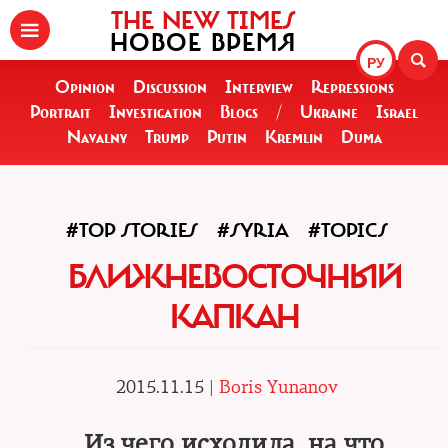
THE NEW TIMES
НОВОЕ ВРЕМЯ
РУ
Opinion
Discussion
Interview
Repressions
Portrait
Investigation
Blogs
/
Ukraine
Israel
Navalny
Trump
Putin
Kremlin
Duma
#TOP STORIES
#SYRIA
#TOPICS
БЛИЖНЕВОСТОЧНЫЙ
КАПКАН
2015.11.15 |
Boris Yunanov
Из чего исходила, на что