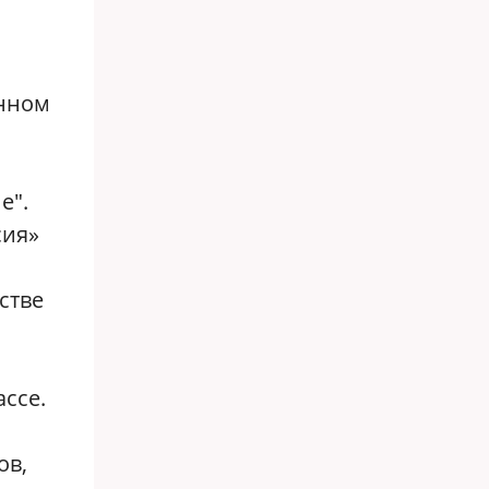
анном
е".
сия»
стве
ссе.
ов,