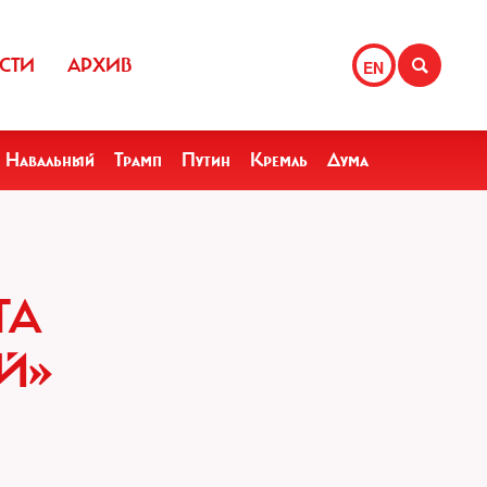
СТИ
АРХИВ
EN
Навальный
Трамп
Путин
Кремль
Дума
ТА
Й»