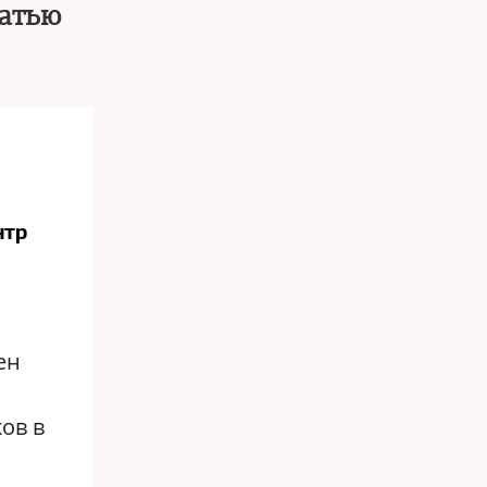
татью
нтр
ен
ов в