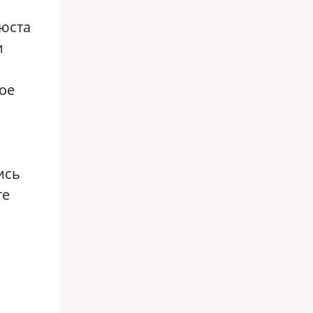
нюста
и
ое
ись
те