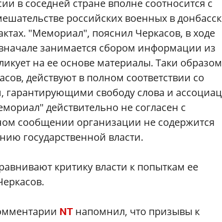
и в соседней стране вполне соотносится с
мешательстве российских военных в донбасс
ктах. "Мемориал", пояснил Черкасов, в ходе
 вначале занимается сбором информации из
ликует на ее основе материалы. Таки образом
сов, действуют в полном соответствии со
и, гарантирующими свободу слова и ассоциац
Мемориал" действительно не согласен с
дном сообщении организации не содержится
нию государственной власти.
равнивают критику власти к попыткам ее
Черкасов.
комментарии
напомнил, что призывы к
NT