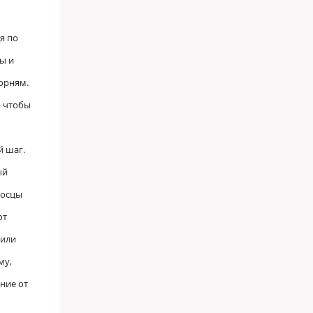
я по
ы и
орням.
— чтобы
й шаг.
ый
носцы
ют
тили
му,
ние от