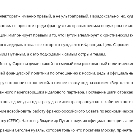
лекторат – именно правый, а не ультраправый. Парадоксально, но, суд
нции, но при этом среди французских правых весьма популярны тезис
ии. Импонирует правым и то, что Путин апеллирует к христианским к
ого лидера», в аналоге которого нуждается и Франция. Цель Саркози 
амим Путиным, а с его подходами к самым острым темам.
Москву Саркози делает какой-то смелый или рискованный политически
ней французской политики по отношению к России.
Ведь и официальн
двухсторонних отношений, а точнее главку под названием «Вертолето
адежного переговорщика и делового партнера. Последние шаги отража
 последние два года, сразу два
министра французского кабинета посе
ение
возобновить работу франко-российского Совета по экономическо
ву (CEFIC). Наконец, Владимир Путин получил официальное приглаше
ранции Сеголен Руаяль, которая только что посетила Москву, принять