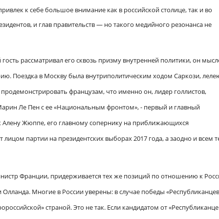
ривлек к себе большое внимание как в российской столице, так и во
езидентов, и глав правительств
—
но такого медийного резонанса не
й гость рассматривал его сквозь призму внутренней политики, он мыс
орию. Поездка в Москву была внутриполитическим ходом Саркози, лел
б продемонстрировать французам, что именно он, лидер голлистов,
Марин Ле Пен с ее «Национальным фронтом», - первый и главный
ж Алену Жюппе, его главному сопернику на приближающихся
ет лицом партии на президентских выборах
2017 года,
а заодно и всем т
нистр Франции, придерживается тех же позиций по отношению к Росс
Олланда. Многие в России уверены: в случае победы «Республиканцев
ороссийской» страной. Это не так. Если кандидатом от «Республиканце