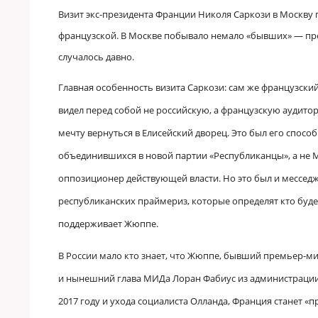
Визит экс-президента Франции
Николя Саркози в Москву п
французской. В Москве побывало немало «бывших»
—
пр
случалось давно.
Главная особенность визита Саркози: сам же французски
видел перед собой не российскую, а французскую аудит
мечту вернуться в Елисейский дворец. Это был его спосо
объединившихся в новой партии «Республиканцы», а не 
оппозиционер действующей власти. Но это был и мессед
республиканских праймериз, которые определят кто буд
поддерживает Жюппе.
В России мало кто знает, что Жюппе, бывший премьер-ми
и нынешний глава МИДа Лоран Фабиус из администрации 
2017 году и ухода
социалиста Олланда, Франция станет «пр