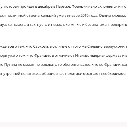
, которая пройдет в декабре в Париже. Франция явно склоняется и к 
ся частичной отмены санкций уже в январе 2016 года.
Одним словом, 
цузская власть и так, пусть и несколько мягче и без эпатажа, предпри
де всего тем, что Саркози, в отличие от того же Сильвио Берлускони,
воря
уже о том, что
Франция, в отличие от Италии,
-ядерная держава и 
о Путина не может не радовать то обстоятельство, что во Франции, как
о внутренней политике: амбициозные политики осознают необходимос