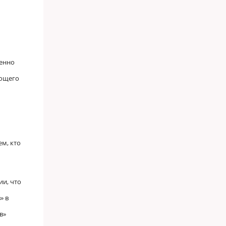
ленно
еющего
ем, кто
ии, что
» в
в»