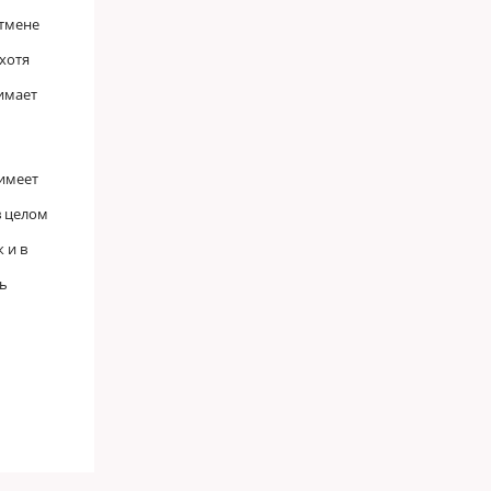
отмене
хотя
нимает
 имеет
в целом
 и в
ть