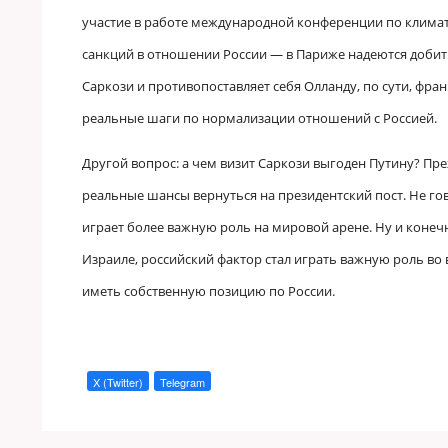
участие в работе международной конференции по климату
санкций в отношении России
—
в Париже надеются добить
Саркози и противопоставляет себя Олланду, по сути, фран
реальные шаги по нормализации отношений с Россией.
Другой вопрос: а чем визит Саркози выгоден Путину? Преж
реальные шансы вернуться на президентский пост. Не го
играет более важную роль на мировой арене. Ну и конечн
Израиле, российский фактор стал играть важную роль в
иметь собственную позицию по России.
X (Twitter)
Telegram