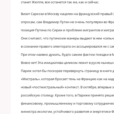
станет
Жюппе, все останется так же,
как и сейчас.
Визит Саркози в Москву нацелен на французский правый э
опросам, сам Владимир Путин не очень популярен во Фра
позиция Путина по Сирии и проблеме мигрантов и миграц
Они считают, что путинские манеры выдают в нем «сильн
в сознании правого электората он ассоциировался не с с
При этом наивно думать, будто самим фактом поездки в 
Вовсе нет! Эта инициатива целиком лежит в русле нынеш
Париж хотел бы поскорее перевернуть страницу в книге 
«Мистраль», которая бросает тень на Францию как на н
новый «постмистральный» контекст. В октябре, впервые за
российскую столицу. Кроме того, в Париже принято реш
финансовому, промышленному и торговому сотрудничест
министра экологии, устойчивого развития и энергетики Ф