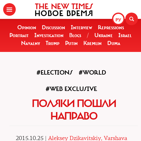
THE NEW TIMES
НОВОЕ ВРЕМЯ
РУ
Opinion
Discussion
Interview
Repressions
Portrait
Investigation
Blogs
/
Ukraine
Israel
Navalny
Trump
Putin
Kremlin
Duma
#ELECTIONS
#WORLD
#WEB EXCLUSIVE
ПОЛЯКИ ПОШЛИ
НАПРАВО
2015.10.25 |
Aleksey Dzikavitskiy, Varshava