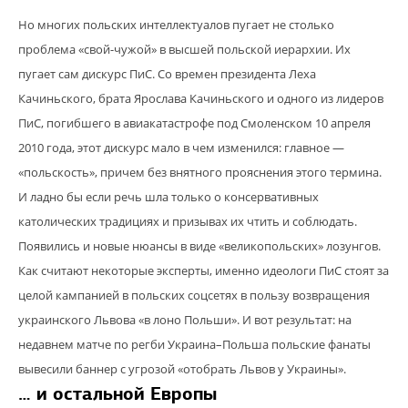
Но многих польских интеллектуалов пугает не столько
проблема «свой-чужой» в высшей польской
иерархии. Их
пугает сам дискурс ПиС. Со времен президента Леха
Качиньского, брата Ярослава Качиньского и одного из лидеров
ПиС, погибшего в авиакатастрофе под Смоленском 10 апреля
2010 года, этот дискурс мало в чем изменился: главное —
«польскость», причем без внятного прояснения этого термина.
И ладно бы если речь шла только о консервативных
католических традициях и призывах их чтить и соблюдать.
Появились и новые нюансы в виде «великопольских» лозунгов.
Как считают некоторые эксперты, именно идеологи ПиС стоят за
целой кампанией в польских соцсетях в пользу возвращения
украинского Львова «в лоно Польши». И вот результат: на
недавнем матче по регби Украина–Польша польские фанаты
вывесили баннер с угрозой «отобрать Львов у Украины».
… и остальной Европы