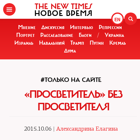
THE NEW TIMES
НОВОЕ ВРЕМЯ
EN
Мнение
Дискуссия
Интервью
Репрессии
Портрет
Расследование
Блоги
/
Украина
Израиль
Навальный
Трамп
Путин
Кремль
Дума
#ТОЛЬКО НА САЙТЕ
«ПРОСВЕТИТЕЛЬ» БЕЗ
ПРОСВЕТИТЕЛЯ
2015.10.06 |
Александрина Елагина