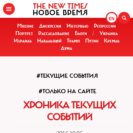
THE NEW TIMES
НОВОЕ ВРЕМЯ
EN
Мнение
Дискуссия
Интервью
Репрессии
Портрет
Расследование
Блоги
/
Украина
Израиль
Навальный
Трамп
Путин
Кремль
Дума
#ТЕКУЩИЕ СОБЫТИЯ
#ТОЛЬКО НА САЙТЕ
ХРОНИКА ТЕКУЩИХ
СОБЫТИЙ