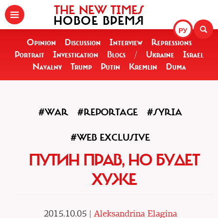
THE NEW TIMES
НОВОЕ ВРЕМЯ
РУ
Opinion
Discussion
Interview
Repressions
Portrait
Investigation
Blogs
/
Ukraine
Israel
Navalny
Trump
Putin
Kremlin
Duma
#WAR
#REPORTAGE
#SYRIA
#WEB EXCLUSIVE
ПУТИН ПРАВ, НО БУДЕТ
ХУЖЕ
2015.10.05 |
Aleksandrina Elagina