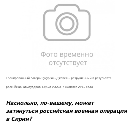
Тренировочный лагерь
Сукур
-эль-Джебель,
разрушенный
в
результате
российских
авиаударов
,
Сирия
, Идлиб,
1 октября
2015 года
Насколько, по-вашему, может
затянуться российская военная операция
в Сирии?