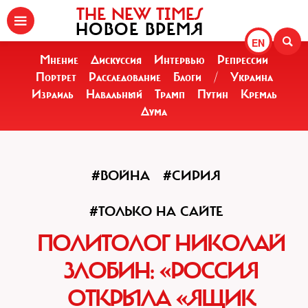
THE NEW TIMES
НОВОЕ ВРЕМЯ
EN
Мнение
Дискуссия
Интервью
Репрессии
Портрет
Расследование
Блоги
/
Украина
Израиль
Навальный
Трамп
Путин
Кремль
Дума
#ВОЙНА
#СИРИЯ
#ТОЛЬКО НА САЙТЕ
ПОЛИТОЛОГ НИКОЛАЙ
ЗЛОБИН: «РОССИЯ
ОТКРЫЛА «ЯЩИК