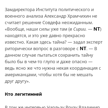
Замдиректора Института политического и
военного анализа Александр Храмчихин не
считает решение Совдефа неожиданным.
NT
«Вообще, наши силы уже там (
в Сирии.
—
)
находятся, и это уже давно прекрасно
известно. Какая здесь тайна? — задал эксперт
NT
риторически вопрос в разговоре с
. — В
данном случае пытаться сохранить тайну
было бы в чем-то глупо и даже опасно —
ведь ясно же что нужна некая координация с
американцами, чтобы хотя бы не мешать
друг другу».
Кто легитимней
В том же интервью Чарльзу Роузу Владимир