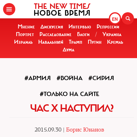
THE NEW TIMES
НОВОЕ ВРЕМЯ
EN
Мнение
Дискуссия
Интервью
Репрессии
Портрет
Расследование
Блоги
/
Украина
Израиль
Навальный
Трамп
Путин
Кремль
Дума
#АРМИЯ
#ВОЙНА
#СИРИЯ
#ТОЛЬКО НА САЙТЕ
ЧАС Х НАСТУПИЛ?
2015.09.30 |
Борис Юнанов