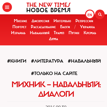
THE NEW TIMES
НОВОЕ ВРЕМЯ
EN
Мнение
Дискуссия
Интервью
Репрессии
Портрет
Расследование
Блоги
/
Украина
Израиль
Навальный
Трамп
Путин
Кремль
Дума
#КНИГИ
#ЛИТЕРАТУРА
#НАВАЛЬНЫЙ
#ТОЛЬКО НА САЙТЕ
МИХНИК — НАВАЛЬНЫЙ:
ДИАЛОГИ