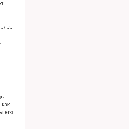
ут
более
.
щь
 как
ы его