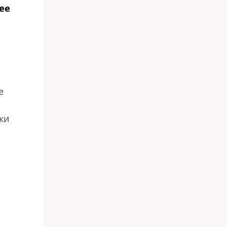
ее
е
ки