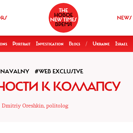
ORS
NEWS
ions
Portrait
Investigation
Blogs
/
Ukraine
Israel
#NAVALNY
#WEB EXCLUSIVE
НОСТИ К КОЛЛАПСУ
|
Dmitriy Oreshkin, politolog