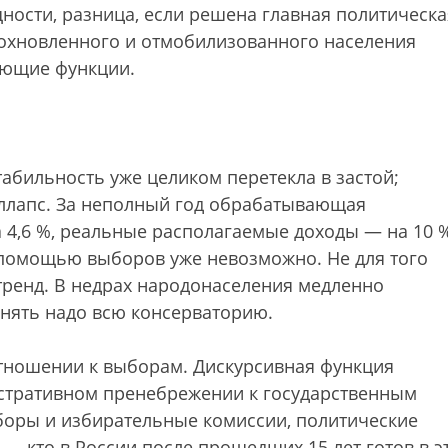
щности, разница, если решена главная политическа
вдохновленного и отмобилизованного населения
яющие функции.
табильность уже целиком перетекла в застой;
оллапс. За неполный год обрабатывающая
 4,6 %, реальные располагаемые доходы — на 10 
с помощью выборов уже невозможно. Не для того
 тренд. В недрах народонаселения медленно
енять надо всю консерваторию.
отношении к выборам. Дискурсивная функция
нстративном пренебрежении к государственным
ыборы и избирательные комиссии, политические
 кто в России после прошедших 15 лет готов в э