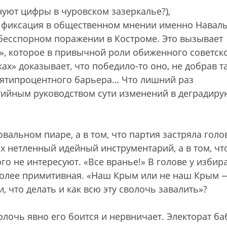
уют цифры в чуровском зазеркалье?),
 фиксация в общественном мнении именно Навал
 бесспорном поражении в Костроме. Это вызывает
», которое в привычной роли обиженного советск
ах» доказывает, что победило-то оно, не добрав т
 пятипроцентного барьера… Что лишний раз
тийным руководством сути изменений в деградир
вальном пиаре, а в том, что партия застряла голо
 их нетленный идейный инструментарий, а в том, чт
го не интересуют. «Все вранье!» В голове у избир
 Более примитивная. «Наш Крым или не наш Крым 
, что делать и как всю эту сволочь завалить»?
лочь явно его боится и нервничает. Электорат б