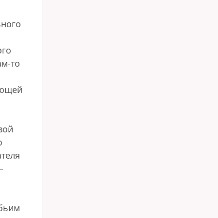
ьного
ого
ам-то
ующей
вой
о
ателя
—
абьим