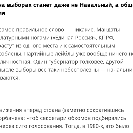
на выборах станет даже не Навальный, а общ
ия
амое правильное слово — никакие. Мандаты
атурными ногами («Единая Россия», КПРФ,
растут из одного места и к самостоятельным
облены. Партийные лейблы уже вообще ничего н
е личностная. Один губернатор толковее, другой
смысле выборы все-таки небесполезны — начальни
иваются.
движения вперед страна (заметно сократившись
Горбачева: чтоб секретари обкомов подбирались
ерез сито голосования. Тогда, в 1980-х, это было