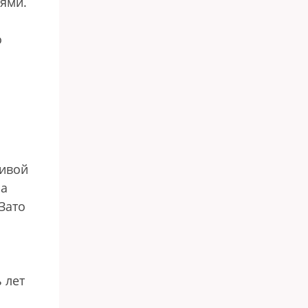
ями.
о
живой
ма
Зато
 лет