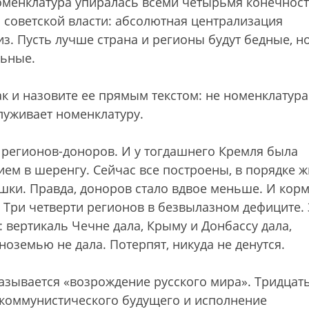
менклатура упиралась всеми четырьмя конечност
 советской власти: абсолютная централизация
з. Пусть лучше страна и регионы будут бедные, н
льные.
так и назовите ее прямым текстом: не номенклатура
луживает номенклатуру.
0 регионов-доноров. И у тогдашнего Кремля была
ием в шеренгу. Сейчас все построены, в порядке 
шки. Правда, доноров стало вдвое меньше. И кор
. Три четверти регионов в безвылазном дефиците. 
: вертикаль Чечне дала, Крыму и Донбассу дала,
ноземью не дала. Потерпят, никуда не денутся.
 называется «возрождение русского мира». Тридцать
 коммунистического будущего и исполнение