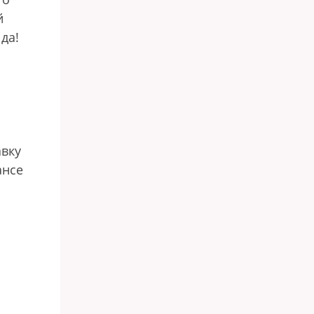
й
да!
авку
ансе