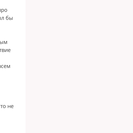
про
ыл бы
вым
твие
всем
то не