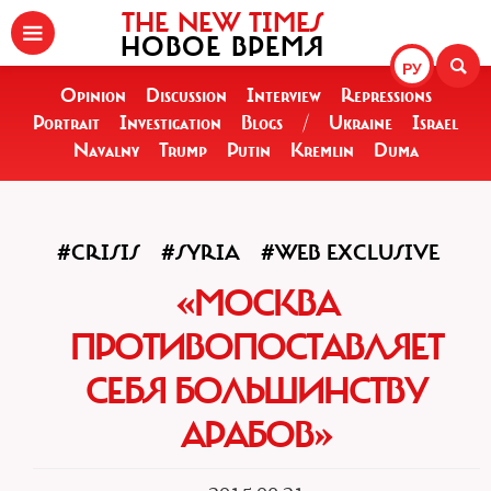
THE NEW TIMES
НОВОЕ ВРЕМЯ
РУ
Opinion
Discussion
Interview
Repressions
Portrait
Investigation
Blogs
/
Ukraine
Israel
Navalny
Trump
Putin
Kremlin
Duma
#CRISIS
#SYRIA
#WEB EXCLUSIVE
«МОСКВА
ПРОТИВОПОСТАВЛЯЕТ
СЕБЯ БОЛЬШИНСТВУ
АРАБОВ»