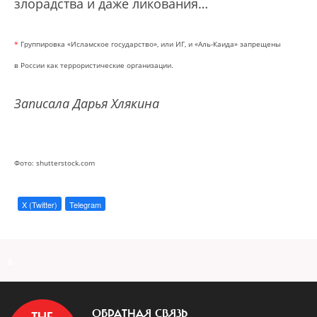
злорадства и даже ликования…
*
Группировка «Исламское государство», или ИГ, и «Аль-Каида» запрещены
в России как террористические организации.
Записала Дарья Хлякина
Фото: shutterstock.com
X (Twitter)
Telegram
a
ОБРАТНАЯ СВЯЗЬ