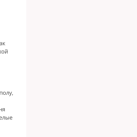
ак
хой
полу,
ня
белые