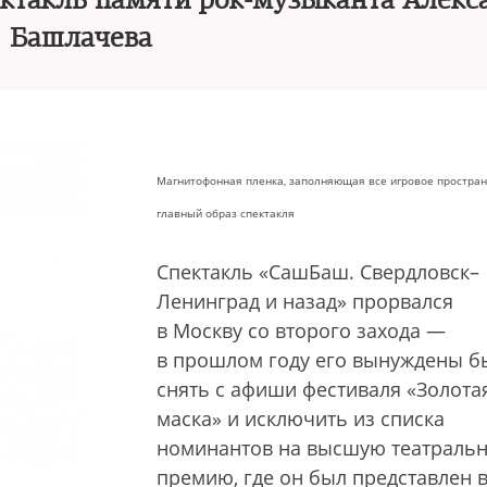
ектакль памяти рок-музыканта Алекс
Башлачева
Магнитофонная пленка, заполняющая все игровое простран
главный образ спектакля
Спектакль «СашБаш. Свердловск–
Ленинград и назад» прорвался
в Москву со второго захода —
в прошлом году его вынуждены б
снять с афиши фестиваля «Золота
маска» и исключить из списка
номинантов на высшую театраль
премию, где он был представлен в