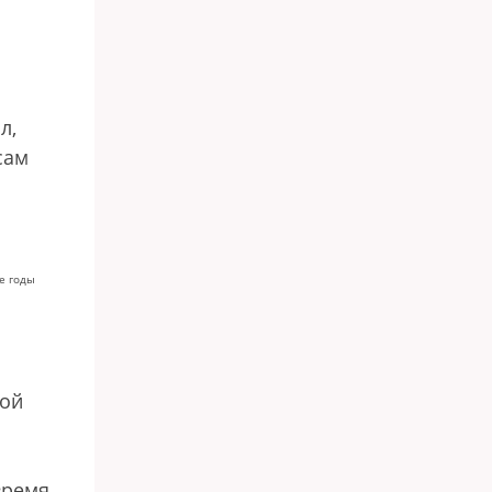
л,
сам
е годы
той
время