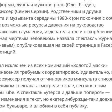
ормы, лучшая мужская роль (Олег Ягодин,
иссер (Семен Серзин). Родственники и друзья
а и музыканта середины 1980-х (он покончил с с
се возможные ресурсы давления на руководство
кажении, глумлении, издевательстве и оскорблении
над мертвым человеком» назвала спектакль журна
евым), опубликовавшая на своей странице в Face
етиций.
был исключен из всех номинаций «Золотой маски»
 внесения требуемых корректировок. Удивительно, 
режиссер получал от чиновников минкульта списо
еликом спектакль смотрели в зале, сегодняшним
ouTube. А спектакль «утерся и дальше поперся» —
изменения в текст, но екатеринбуржцы-таки доех
ом бульваре, и влюбили в себя публику.