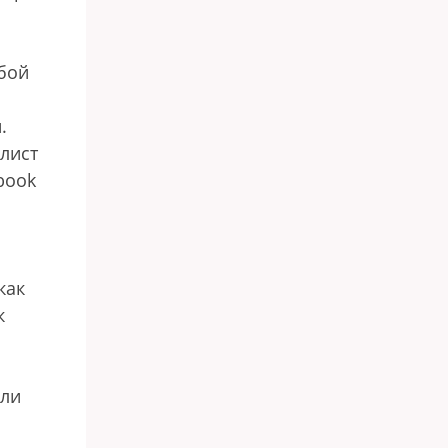
обой
.
лист
book
как
к
али