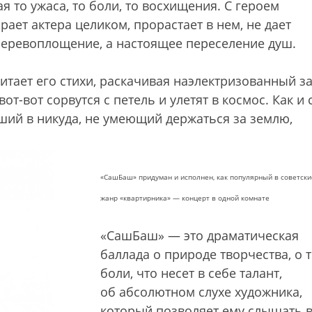
я то ужаса, то боли, то восхищения. С героем
ает актера целиком, прорастает в нем, не дает
 перевоплощение, а настоящее переселение душ.
итает его стихи, раскачивая наэлектризованный за
вот-вот сорвутся с петель и улетят в космос. Как и 
ий в никуда, не умеющий держаться за землю,
«СашБаш» придуман и исполнен, как популярный в советски
жанр «квартирника» — концерт в одной комнате
«СашБаш» — это драматическая
баллада о природе творчества, о 
боли, что несет в себе талант,
об абсолютном слухе художника,
который позволяет ему слышать 