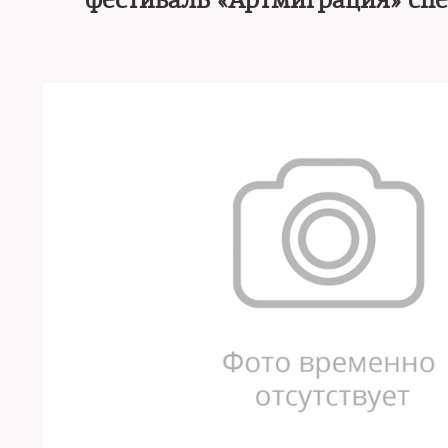
фестиваль «Артмиграция» сп