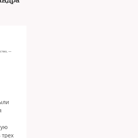
андра
ство, —
ыли
я
ную
 трех