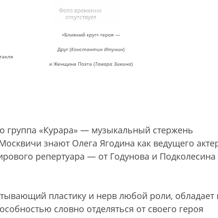
«Ближний круг» героя —
Друг (
Константин Итунин
)
такля
и Женщина Поэта (
Тамара Зимина
)
его группа «Курара» — музыкальный стержень
 Москвичи знают Олега Ягодина как ведущего акте
ирового репертуара — от Годунова и Подколесина
атывающий пластику и нерв любой роли, обладает 
пособностью словно отделяться от своего героя