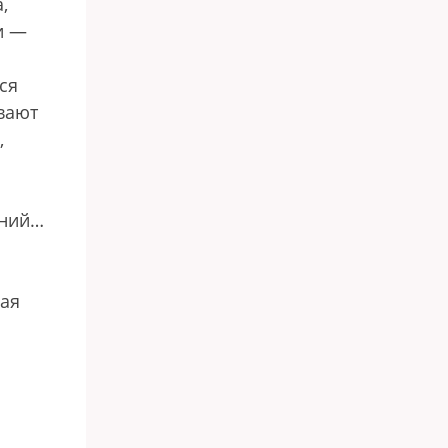
,
и —
ся
вают
,
аний…
вая