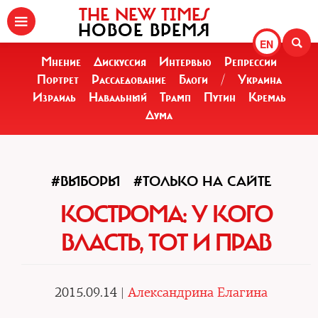
THE NEW TIMES
НОВОЕ ВРЕМЯ
EN
Мнение
Дискуссия
Интервью
Репрессии
Портрет
Расследование
Блоги
/
Украина
Израиль
Навальный
Трамп
Путин
Кремль
Дума
#ВЫБОРЫ
#ТОЛЬКО НА САЙТЕ
КОСТРОМА: У КОГО
ВЛАСТЬ, ТОТ И ПРАВ
2015.09.14 |
Александрина Елагина