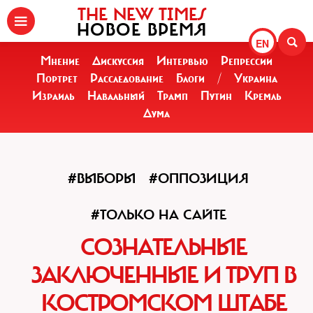
THE NEW TIMES
НОВОЕ ВРЕМЯ
EN
Мнение
Дискуссия
Интервью
Репрессии
Портрет
Расследование
Блоги
/
Украина
Израиль
Навальный
Трамп
Путин
Кремль
Дума
#ВЫБОРЫ
#ОППОЗИЦИЯ
#ТОЛЬКО НА САЙТЕ
СОЗНАТЕЛЬНЫЕ
ЗАКЛЮЧЕННЫЕ И ТРУП В
КОСТРОМСКОМ ШТАБЕ