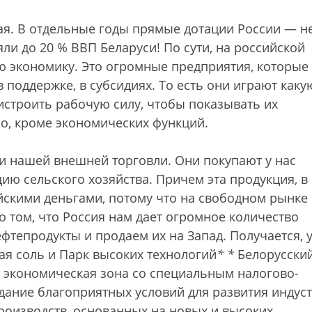
ая. В отдельные годы прямые дотации России — н
ли до 20 % ВВП Беларуси! По сути, на российской
 экономику. Это огромные предприятия, которые
 поддержке, в субсидиях. То есть они играют каку
строить рабочую силу, чтобы показывать их
о, кроме экономических функций.
т и нашей внешней торговли. Они покупают у нас
ию сельского хозяйства. Причем эта продукция, в
сийскими деньгами, потому что на свободном рынке
о том, что Россия нам дает огромное количество
фтепродукты и продаем их на Запад. Получается, у
ая соль и Парк высоких технологий
*
*
Белорусски
я экономическая зона со специальным налогово-
ание благоприятных условий для развития индус
оизводств, основанных на новых и высоких