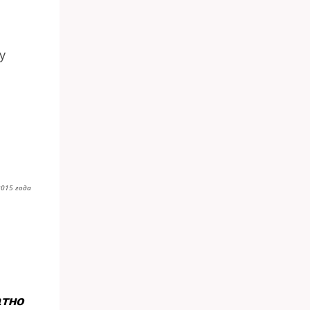
у
2015 года
атно