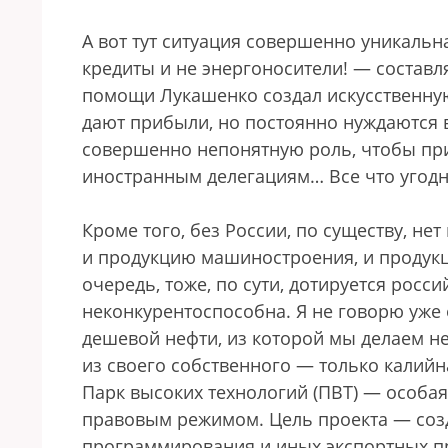
А вот тут ситуация совершенно уникальн
кредиты и не энергоносители! — составля
помощи Лукашенко создал искусственную
дают прибыли, но постоянно нуждаются в
совершенно непонятную роль, чтобы при
иностранным делегациям… Все что угодн
Кроме того, без России, по существу, не
и продукцию машиностроения, и продукц
очередь, тоже, по сути, дотируется рос
неконкурентоспособна. Я не говорю уже 
дешевой нефти, из которой мы делаем не
из своего собственного — только калийн
Парк высоких технологий (ПВТ) — особа
правовым режимом. Цель проекта — созд
программирования и иных экспортных пр