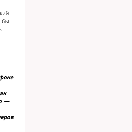
ский
к бы
ь
 фоне
ак
о —
неров