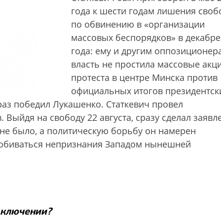
года к шести годам лишения сво
по обвинению в «организации
массовых беспорядков» в декабре
года: ему и другим оппозиционер
власть не простила массовые акц
протеста в центре Минска против
официальных итогов президентск
раз победил Лукашенко. Статкевич провел
. Выйдя на свободу 22 августа, сразу сделал заявл
не было, а политическую борьбу он намерен
я добиваться непризнания Западом нынешней
аключении?