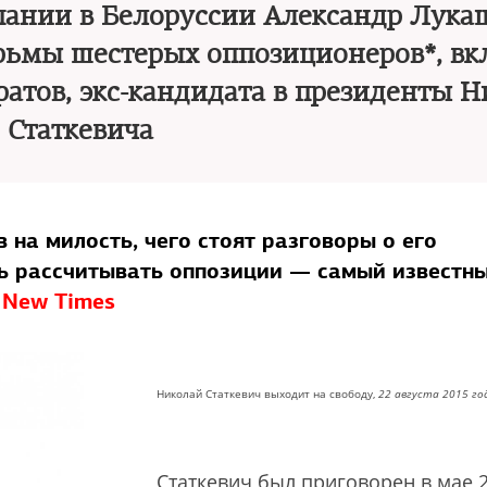
пании в Белоруссии Александр Лука
рьмы шестерых оппозиционеров*, вк
атов, экс-кандидата в президенты Н
Статкевича
 на милость, чего стоят разговоры о его
ерь рассчитывать оппозиции — самый известн
 New Times
Николай Статкевич выходит на свободу,
22 августа 2015 го
Статкевич был приговорен в мае 