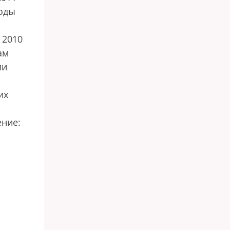
боды
 2010
ам
ии
их
ение: