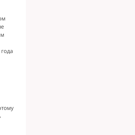
ом
не
им
 года
отому
ь