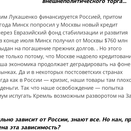
внешнеполитического торга…
ежим Лукашенко финансируется Россией, притом
года Минск попросил у Москвы новый кредит
через Евразийский фонд стабилизации и развития
 в конце июля Минск получил от Москвы $760 млн
 выдан на погашение прежних долгов.
. Но этого
е только потому, что Москве надоело кредитован
аша экономика продолжает деградировать на фоне
ынках. Да и в некоторых постсоветских странах
да как в России — кризис, наши товары там плох
 деньги. Так что наше освобождение — попытка
имум испугать Кремль возможным разворотом на З
льно зависит от России, знают все. Но как, п
ена эта зависимость?