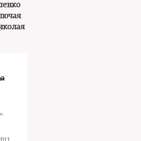
шенко
лючая
иколая
ый
да
2011