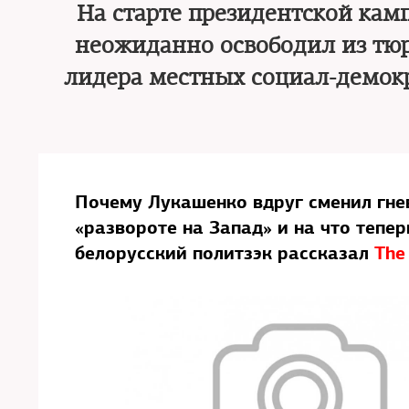
На старте президентской кам
неожиданно освободил из тю
лидера местных социал-демокр
Почему Лукашенко вдруг сменил гнев
«развороте на Запад» и на что теп
белорусский политзэк рассказал
The