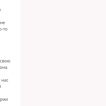
е
 не
ю-то
 свою
 она
 нас
й
трии