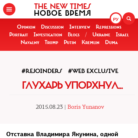
THE NEW TIMES
НОВОЕ ВРЕМЯ
РУ
Opinion
Discussion
Interview
Repressions
Portrait
Investigation
Blogs
/
Ukraine
Israel
Navalny
Trump
Putin
Kremlin
Duma
#REJOINDERS
#WEB EXCLUSIVE
ГЛУХАРЬ УПОРХНУЛ...
2015.08.23 |
Boris Yunanov
Отставка Владимира Якунина, одной