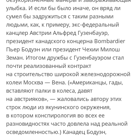
улыбка. И если бы было иначе, он вряд ли
сумел бы задружиться с таким разными
людьми, как, к примеру, экс-федеральный
канцлер Австрии Альфред Гузенбауэр,
президент канадского концерна Bombardier
Пьер Бодуэн или президент Чехии Милош
Земан. Итогом дружбы с Гузенбауэром стал
почти реализованный контракт
на строительство широкой железнодорожной
колеи Москва — Вена. («Американцы, гады,
вставляют палки в колеса, давят
на австрияков», — жаловались автору этих
строк люди из якунинского окружения,
в котором конспирология во всех ее
разновидностях часто довлела над реальной
осведомленностью.) Канадец Бодуэн,