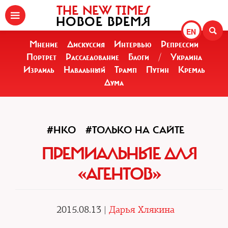
THE NEW TIMES
НОВОЕ ВРЕМЯ
EN
Мнение
Дискуссия
Интервью
Репрессии
Портрет
Расследование
Блоги
/
Украина
Израиль
Навальный
Трамп
Путин
Кремль
Дума
#НКО
#ТОЛЬКО НА САЙТЕ
ПРЕМИАЛЬНЫЕ ДЛЯ
«АГЕНТОВ»
2015.08.13 |
Дарья Хлякина