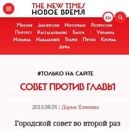
THE NEW TIMES
НОВОЕ ВРЕМЯ
EN
Мнение
Дискуссия
Интервью
Репрессии
Портрет
Расследование
Блоги
/
Украина
Израиль
Навальный
Трамп
Путин
Кремль
Дума
#ТОЛЬКО НА САЙТЕ
СОВЕТ ПРОТИВ ГЛАВЫ
2015.08.05 |
Дарья Хлякина
Городской совет во второй раз