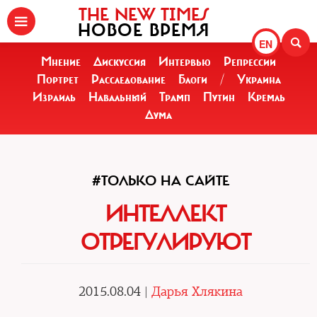
THE NEW TIMES
НОВОЕ ВРЕМЯ
EN
Мнение
Дискуссия
Интервью
Репрессии
Портрет
Расследование
Блоги
/
Украина
Израиль
Навальный
Трамп
Путин
Кремль
Дума
#ТОЛЬКО НА САЙТЕ
ИНТЕЛЛЕКТ
ОТРЕГУЛИРУЮТ
2015.08.04 |
Дарья Хлякина