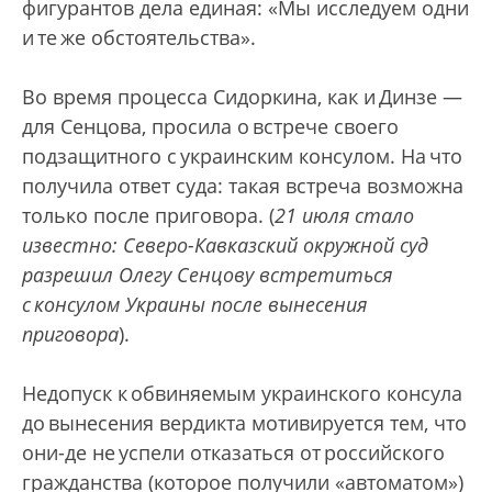
фигурантов дела единая: «Мы исследуем одни
и те же обстоятельства».
Во время процесса Сидоркина, как и Динзе —
для Сенцова, просила о встрече своего
подзащитного с украинским консулом. На что
получила ответ суда: такая встреча возможна
только после приговора. (
21 июля стало
известно: Северо-Кавказский окружной суд
разрешил Олегу Сенцову встретиться
с консулом Украины после вынесения
приговора
).
Недопуск к обвиняемым украинского консула
до вынесения вердикта мотивируется тем, что
они-де не успели отказаться от российского
гражданства (которое получили «автоматом»)