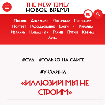
THE NEW TIMES
НОВОЕ ВРЕМЯ
EN
Мнение
Дискуссия
Интервью
Репрессии
Портрет
Расследование
Блоги
/
Украина
Израиль
Навальный
Трамп
Путин
Кремль
Дума
#СУД
#ТОЛЬКО НА САЙТЕ
#УКРАИНА
«ИЛЛЮЗИЙ МЫ НЕ
СТРОИМ»