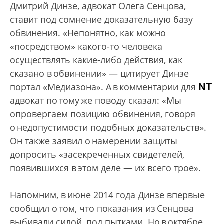
Дмитрий Динзе, адвокат Олега Сенцова,
ставит под сомнение доказательную базу
обвинения. «Непонятно, как можно
«посредством» какого-то человека
осуществлять какие-либо действия, как
сказано в обвинении» — цитирует Динзе
NT
портал «Медиазона». А в комментарии для
адвокат по тому же поводу сказал: «Мы
опровергаем позицию обвинения, говоря
о недопустимости подобных доказательств».
Он также заявил о намерении защиты
допросить «засекреченных свидетелей,
появившихся в этом деле — их всего трое».
Напомним, в июне 2014 года Динзе впервые
сообщил о том, что показания из Сенцова
выбивали силой, под пытками. Но в октябре