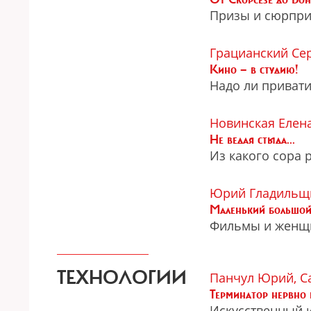
Призы и сюрпри
Грацианский Се
Кино — в студию!
Надо ли приват
Новинская Елен
Не ведая стыда...
Из какого сора 
Юрий Гладильщ
Маленький большой
Фильмы и женщ
ТЕХНОЛОГИИ
Панчул Юрий, С
Терминатор нервно 
Искусственный и