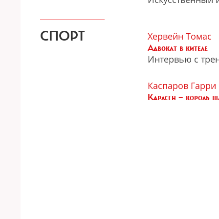
СПОРТ
Хервейн Томас
Адвокат в кителе
Интервью с тре
Каспаров Гарри
Карлсен — король ш