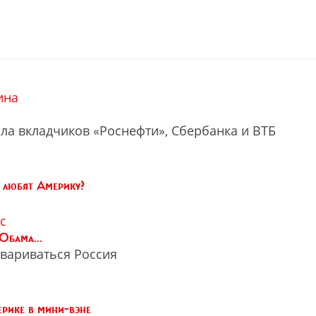
ина
ла вкладчиков «Роснефти», Сбербанка и ВТБ
я
 любят Америку?
с
Обама...
овариваться Россия
рике в мини-вэне