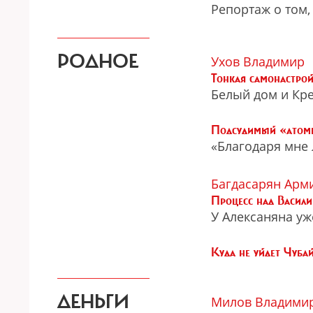
Репортаж о том,
РОДНОЕ
Ухов Владимир
Тонкая самонастро
Белый дом и Кр
Подсудимый «атомн
«Благодаря мне
Багдасарян Арм
Процесс над Васили
У Алексаняна уж
Куда не уйдет Чуба
ДЕНЬГИ
Милов Владими