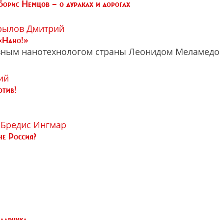
орис Немцов — о дураках и дорогах
рылов Дмитрий
 «Нано!»
вным нанотехнологом страны Леонидом Меламед
ий
отив!
Бредис Ингмар
не Россия?
дарчука