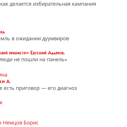
 как делается избирательная кампания
йка
емль в ожидании дуумвиров
ый министр» Евгений Адамов:
 люди не пошли на панель»
ина
ем А.
е есть приговор — его диагноз
йс
р
Немцов Борис