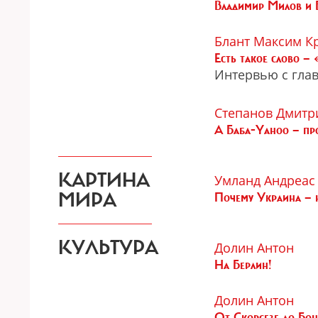
Владимир Милов и Б
Блант Максим
К
Есть такое слово —
Интервью с гла
Степанов Дмитр
А Баба-Yahoo — пр
КАРТИНА
Умланд Андреас
МИРА
Почему Украина — 
КУЛЬТУРА
Долин Антон
На Берлин!
Долин Антон
От Скорсезе до Бон