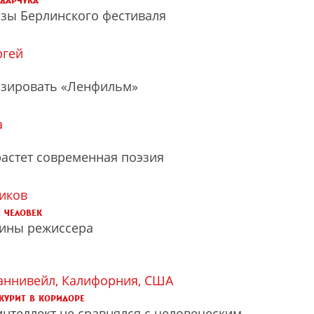
зы Берлинского фестиваля
ргей
изировать «Ленфильм»
а
растет современная поэзия
иков
 человек
ины режиссера
аннивейл, Калифорния, США
курит в коридоре
нтеллект не сравнялся с человеческим