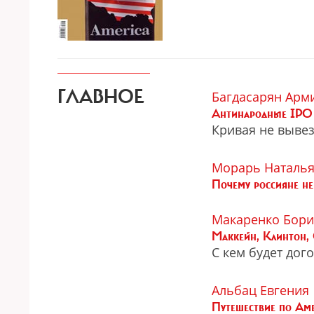
ГЛАВНОЕ
Багдасарян Арм
Антинародные IPO
Кривая не вывез
Морарь Наталь
Почему россияне не
Макаренко Бори
Маккейн, Клинтон, 
С кем будет дог
Альбац Евгения
Путешествие по Аме