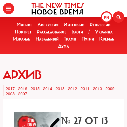
THE NEW TIMES
НОВОЕ ВРЕМЯ
EN
Мнение
Дискуссия
Интервью
Репрессии
Портрет
Расследование
Блоги
/
Украина
Израиль
Навальный
Трамп
Путин
Кремль
Дума
АРХИВ
2017
2016
2015
2014
2013
2012
2011
2010
2009
2008
2007
№ 27 ОТ 13