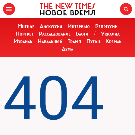
THE NEW TIMES
НОВОЕ ВРЕМЯ
Мнение
Дискуссия
Интервью
Репрессии
Портрет
Расследование
Блоги
/
Украина
Израиль
Навальный
Трамп
Путин
Кремль
Дума
404