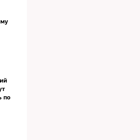
ому
ы
щий
ут
ь по