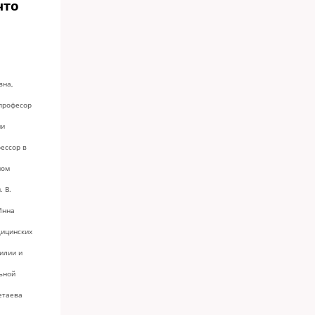
что
вна,
 професор
ии
фессор в
ном
 В.
Инна
дицинских
илии и
ьной
етаева