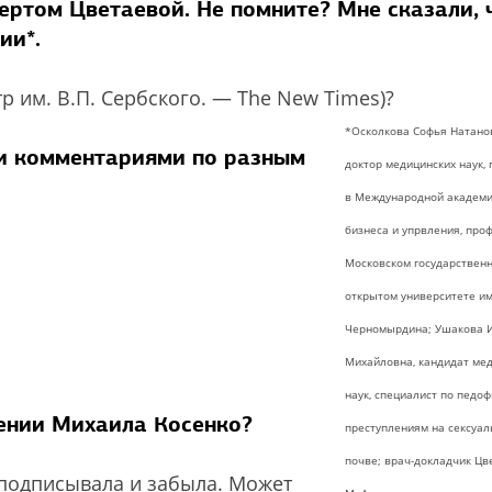
пертом Цветаевой. Не помните? Мне сказали, 
ии*.
тр им. В.П. Сербского. — The New Times)?
*Осколкова Софья Натано
ми комментариями по разным
доктор медицинских наук,
в Международной академ
бизнеса и упрвления, про
Московском государствен
открытом университете им.
Черномырдина; Ушакова 
Михайловна, кандидат ме
наук, специалист по педоф
ении Михаила Косенко?
преступлениям на сексуал
почве; врач-докладчик Цв
 подписывала и забыла. Может