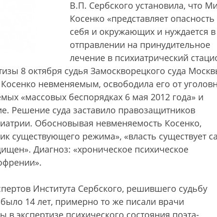
В.П. Сербского установила, что М
Косенко «представляет опасность
себя и окружающих и нуждается в
отправлении на принудительное
лечение в психиатрический стаци
тизы 8 октября судья Замоскворецкого суда Моск
Косенко невменяемым, освободила его от уголов
емых «массовых беспорядках 6 мая 2012 года» и
ие. Решение суда заставило правозащитников
хиатрии. Обосновывая невменяемость Косенко,
ник существующего режима», «власть существует с
ащищен». Диагноз: «хроническое психическое
офрении».
кспертов Института Сербского, решившего судьбу
было 14 лет, примерно то же писали врачи
 в экспертизе психического состояния поэта-