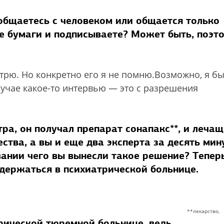
общаетесь с человеком или общается только
те бумаги и подписываете? Может быть, поэт
отрю. Но конкретно его я не помню.Возможно, я б
лучае какое-то интервью — это с разрешения
тра, он получал препарат сонапакс**, и леча
ства, а вы и еще два эксперта за десять мин
ании чего вы вынесли такое решение? Тепер
держаться в психиатрической больнице.
**лекарство,
рической тюремной больнице, ведь