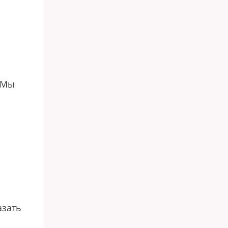
. Мы
азать