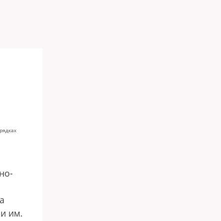
орядках
но-
а
и им.