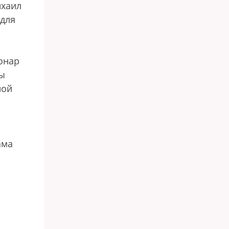
ихаил
 для
онар
вы
ной
ама