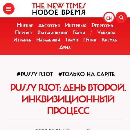
THE NEW TIMES
НОВОЕ ВРЕМЯ
EN
Мнение
Дискуссия
Интервью
Репрессии
Портрет
Расследование
Блоги
/
Украина
Израиль
Навальный
Трамп
Путин
Кремль
Дума
#PUSSY RIOT
#ТОЛЬКО НА САЙТЕ
PUSSY RIOT: ДЕНЬ ВТОРОЙ.
ИНКВИЗИЦИОННЫЙ
ПРОЦЕСС